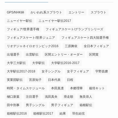
GPS/NHK杯
かいわれ系スプラウト
エントリー
スプラウト
ニューイヤー駅伝
ニューイヤー駅伝2017
フィギュア/世界選手権
フィギュアスケート/グランプリシリーズ
フィギュアスケート/世界ジュニア
フィギュアスケート四大陸選手権
リオデジャネイロオリンピック2016
三原舞依
全日本フィギュア
出場選手
出雲駅伝
区間エントリー・オーダー
区間賞
大学三大駅伝
大学駅伝
大学駅伝2016-2017
大学駅伝2017-2018
女子シングル
女子フィギュア
宇野昌磨
実業団駅伝
宮原知子
日本代表
日程
時間・タイムスケジュール
本田真凛
本郷理華
栽培キット
樋口新葉
注目選手
浅田真央
滑走順
無良崇人
田中刑事
男子シングル
男子フィギュア
箱根駅伝
箱根駅伝2016
箱根駅伝2017
結果
羽生結弦