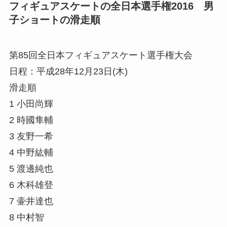
フィギュアスケートの全日本選手権2016 男
子ショートの滑走順
第85回全⽇本フィギュアスケート選⼿権⼤会
日程：平成28年12⽉23⽇(⽊)
滑走順
1 小田尚輝
2 時國隼輔
3 友野一希
4 中野紘輔
5 渡邊純也
6 木科雄登
7 壷井達也
8 中村智