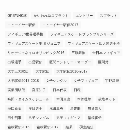
GPS/NHK杯
かいわれ系スプラウト
エントリー
スプラウト
ニューイヤー駅伝
ニューイヤー駅伝2017
フィギュア/世界選手権
フィギュアスケート/グランプリシリーズ
フィギュアスケート/世界ジュニア
フィギュアスケート四大陸選手権
リオデジャネイロオリンピック2016
三原舞依
全日本フィギュア
出場選手
出雲駅伝
区間エントリー・オーダー
区間賞
大学三大駅伝
大学駅伝
大学駅伝2016-2017
大学駅伝2017-2018
女子シングル
女子フィギュア
宇野昌磨
実業団駅伝
宮原知子
日本代表
日程
時間・タイムスケジュール
本田真凛
本郷理華
栽培キット
樋口新葉
注目選手
浅田真央
滑走順
無良崇人
田中刑事
男子シングル
男子フィギュア
箱根駅伝
箱根駅伝2016
箱根駅伝2017
結果
羽生結弦