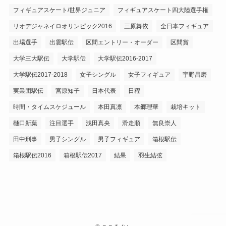
フィギュアスケート/世界ジュニア
フィギュアスケート四大陸選手権
リオデジャネイロオリンピック2016
三原舞依
全日本フィギュア
出場選手
出雲駅伝
区間エントリー・オーダー
区間賞
大学三大駅伝
大学駅伝
大学駅伝2016-2017
大学駅伝2017-2018
女子シングル
女子フィギュア
宇野昌磨
実業団駅伝
宮原知子
日本代表
日程
時間・タイムスケジュール
本田真凛
本郷理華
栽培キット
樋口新葉
注目選手
浅田真央
滑走順
無良崇人
田中刑事
男子シングル
男子フィギュア
箱根駅伝
箱根駅伝2016
箱根駅伝2017
結果
羽生結弦