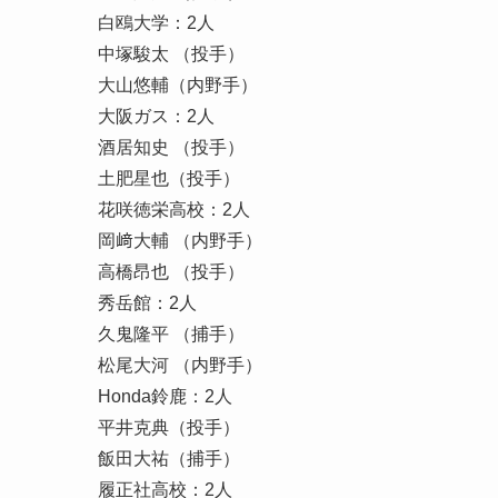
白鴎大学：2人
中塚駿太 （投手）
大山悠輔（内野手）
大阪ガス：2人
酒居知史 （投手）
土肥星也（投手）
花咲徳栄高校：2人
岡﨑大輔 （内野手）
高橋昂也 （投手）
秀岳館：2人
久鬼隆平 （捕手）
松尾大河 （内野手）
Honda鈴鹿：2人
平井克典（投手）
飯田大祐（捕手）
履正社高校：2人