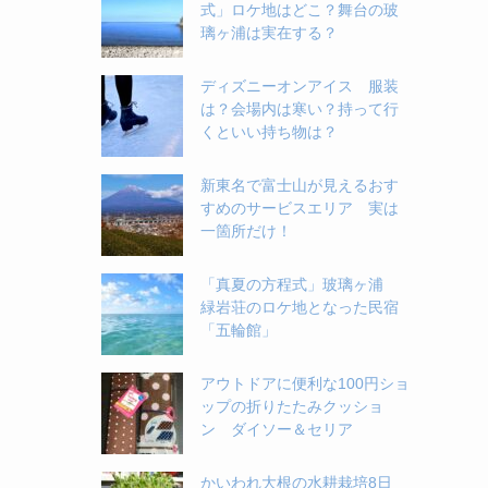
式」ロケ地はどこ？舞台の玻
璃ヶ浦は実在する？
ディズニーオンアイス 服装
は？会場内は寒い？持って行
くといい持ち物は？
新東名で富士山が見えるおす
すめのサービスエリア 実は
一箇所だけ！
「真夏の方程式」玻璃ヶ浦
緑岩荘のロケ地となった民宿
「五輪館」
アウトドアに便利な100円ショ
ップの折りたたみクッショ
ン ダイソー＆セリア
かいわれ大根の水耕栽培8日