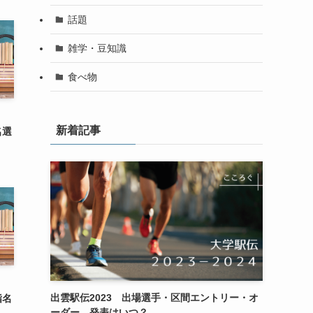
話題
雑学・豆知識
食べ物
6
新着記事
名選
6
出雲駅伝2023 出場選手・区間エントリー・オ
指名
ーダー 発表はいつ？