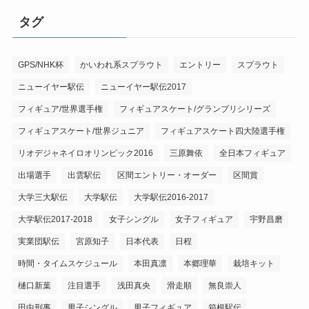
タグ
GPS/NHK杯
かいわれ系スプラウト
エントリー
スプラウト
ニューイヤー駅伝
ニューイヤー駅伝2017
フィギュア/世界選手権
フィギュアスケート/グランプリシリーズ
フィギュアスケート/世界ジュニア
フィギュアスケート四大陸選手権
リオデジャネイロオリンピック2016
三原舞依
全日本フィギュア
出場選手
出雲駅伝
区間エントリー・オーダー
区間賞
大学三大駅伝
大学駅伝
大学駅伝2016-2017
大学駅伝2017-2018
女子シングル
女子フィギュア
宇野昌磨
実業団駅伝
宮原知子
日本代表
日程
時間・タイムスケジュール
本田真凛
本郷理華
栽培キット
樋口新葉
注目選手
浅田真央
滑走順
無良崇人
田中刑事
男子シングル
男子フィギュア
箱根駅伝