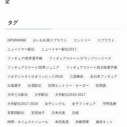
定
タグ
GPS/NHK杯
かいわれ系スプラウト
エントリー
スプラウト
ニューイヤー駅伝
ニューイヤー駅伝2017
フィギュア/世界選手権
フィギュアスケート/グランプリシリーズ
フィギュアスケート/世界ジュニア
フィギュアスケート四大陸選手権
リオデジャネイロオリンピック2016
三原舞依
全日本フィギュア
出場選手
出雲駅伝
区間エントリー・オーダー
区間賞
大学三大駅伝
大学駅伝
大学駅伝2016-2017
大学駅伝2017-2018
女子シングル
女子フィギュア
宇野昌磨
実業団駅伝
宮原知子
日本代表
日程
時間・タイムスケジュール
本田真凛
本郷理華
栽培キット