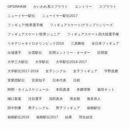
GPS/NHK杯
かいわれ系スプラウト
エントリー
スプラウト
ニューイヤー駅伝
ニューイヤー駅伝2017
フィギュア/世界選手権
フィギュアスケート/グランプリシリーズ
フィギュアスケート/世界ジュニア
フィギュアスケート四大陸選手権
リオデジャネイロオリンピック2016
三原舞依
全日本フィギュア
出場選手
出雲駅伝
区間エントリー・オーダー
区間賞
大学三大駅伝
大学駅伝
大学駅伝2016-2017
大学駅伝2017-2018
女子シングル
女子フィギュア
宇野昌磨
実業団駅伝
宮原知子
日本代表
日程
時間・タイムスケジュール
本田真凛
本郷理華
栽培キット
樋口新葉
注目選手
浅田真央
滑走順
無良崇人
田中刑事
男子シングル
男子フィギュア
箱根駅伝
箱根駅伝2016
箱根駅伝2017
結果
羽生結弦