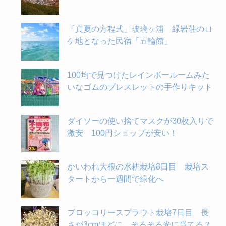
「真夏の方程式」玻璃ヶ浦 緑岩荘のロ
ケ地となった民宿「五輪館」
100均で見つけたレインボールームみた
いなゴムのブレスレットの手作りキット
ダイソーの使い捨てマスクが30枚入りで
激安 100円ショップが安い！
かいわれ大根の水耕栽培8日目 栽培ス
タートから一週間で緑化へ
ブロッコリースプラウト栽培7日目 長
さが3cmほどに そろそろ光に当てる？