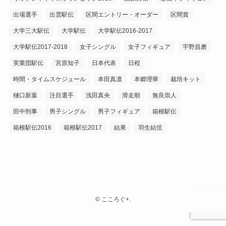
出場選手
出雲駅伝
区間エントリー・オーダー
区間賞
大学三大駅伝
大学駅伝
大学駅伝2016-2017
大学駅伝2017-2018
女子シングル
女子フィギュア
宇野昌磨
実業団駅伝
宮原知子
日本代表
日程
時間・タイムスケジュール
本田真凛
本郷理華
栽培キット
樋口新葉
注目選手
浅田真央
滑走順
無良崇人
田中刑事
男子シングル
男子フィギュア
箱根駅伝
箱根駅伝2016
箱根駅伝2017
結果
羽生結弦
©
こころぐ+.