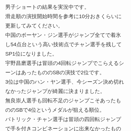
男子ショートの結果を実況中です。
滑走順の演技開始時間を参考に10分おきくらいに
更新してみてください。
中国のボーヤン・ジン選手
がジャンプ全てで着氷
し54点台という高い技術点でチャン選手を残して
SP1位になりました。
宇野昌磨選手
は冒頭の4回転ジャンプでこらえるシ
ーンはあったもののSBの演技で2位です。
3位は中国の
ハン・ヤン選手
、今シーズン決め切れ
なかったジャンプが綺麗に決まりました。
無良崇人選手
も回転不足のジャンプこそあったも
ののSBで4位というメダルが狙える順位。
パトリック・チャン選手
は冒頭の四回転ジャンプ
で手を付きコンビネーションに出来なかったもの