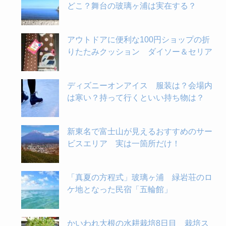
どこ？舞台の玻璃ヶ浦は実在する？
アウトドアに便利な100円ショップの折
りたたみクッション ダイソー＆セリア
ディズニーオンアイス 服装は？会場内
は寒い？持って行くといい持ち物は？
新東名で富士山が見えるおすすめのサー
ビスエリア 実は一箇所だけ！
「真夏の方程式」玻璃ヶ浦 緑岩荘のロ
ケ地となった民宿「五輪館」
かいわれ大根の水耕栽培8日目 栽培ス