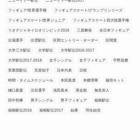
ニューイヤー駅伝
ニューイヤー駅伝2017
フィギュア/世界選手権
フィギュアスケート/グランプリシリーズ
フィギュアスケート/世界ジュニア
フィギュアスケート四大陸選手権
リオデジャネイロオリンピック2016
三原舞依
全日本フィギュア
出場選手
出雲駅伝
区間エントリー・オーダー
区間賞
大学三大駅伝
大学駅伝
大学駅伝2016-2017
大学駅伝2017-2018
女子シングル
女子フィギュア
宇野昌磨
実業団駅伝
宮原知子
日本代表
日程
時間・タイムスケジュール
本田真凛
本郷理華
栽培キット
樋口新葉
注目選手
浅田真央
滑走順
無良崇人
田中刑事
男子シングル
男子フィギュア
箱根駅伝
箱根駅伝2016
箱根駅伝2017
結果
羽生結弦