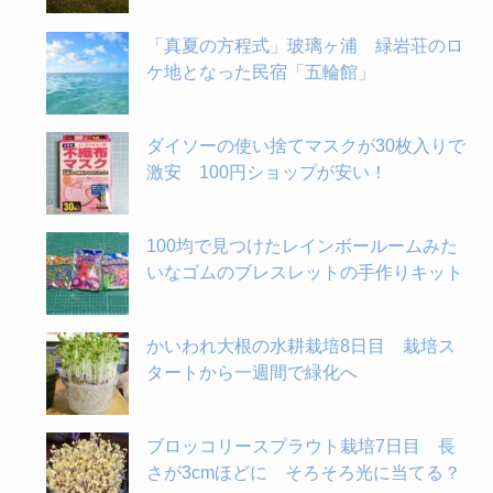
「真夏の方程式」玻璃ヶ浦 緑岩荘のロ
ケ地となった民宿「五輪館」
ダイソーの使い捨てマスクが30枚入りで
激安 100円ショップが安い！
100均で見つけたレインボールームみた
いなゴムのブレスレットの手作りキット
かいわれ大根の水耕栽培8日目 栽培ス
タートから一週間で緑化へ
ブロッコリースプラウト栽培7日目 長
さが3cmほどに そろそろ光に当てる？