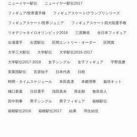
ニューイヤー駅伝
ニューイヤー駅伝2017
フィギュア/世界選手権
フィギュアスケート/グランプリシリーズ
フィギュアスケート/世界ジュニア
フィギュアスケート四大陸選手権
リオデジャネイロオリンピック2016
三原舞依
全日本フィギュア
出場選手
出雲駅伝
区間エントリー・オーダー
区間賞
大学三大駅伝
大学駅伝
大学駅伝2016-2017
大学駅伝2017-2018
女子シングル
女子フィギュア
宇野昌磨
実業団駅伝
宮原知子
日本代表
日程
時間・タイムスケジュール
本田真凛
本郷理華
栽培キット
樋口新葉
注目選手
浅田真央
滑走順
無良崇人
田中刑事
男子シングル
男子フィギュア
箱根駅伝
箱根駅伝2016
箱根駅伝2017
結果
羽生結弦