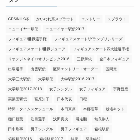
GPS/NHK杯
かいわれ系スプラウト
エントリー
スプラウト
ニューイヤー駅伝
ニューイヤー駅伝2017
フィギュア/世界選手権
フィギュアスケート/グランプリシリーズ
フィギュアスケート/世界ジュニア
フィギュアスケート四大陸選手権
リオデジャネイロオリンピック2016
三原舞依
全日本フィギュア
出場選手
出雲駅伝
区間エントリー・オーダー
区間賞
大学三大駅伝
大学駅伝
大学駅伝2016-2017
大学駅伝2017-2018
女子シングル
女子フィギュア
宇野昌磨
実業団駅伝
宮原知子
日本代表
日程
時間・タイムスケジュール
本田真凛
本郷理華
栽培キット
樋口新葉
注目選手
浅田真央
滑走順
無良崇人
田中刑事
男子シングル
男子フィギュア
箱根駅伝
箱根駅伝2016
箱根駅伝2017
結果
羽生結弦