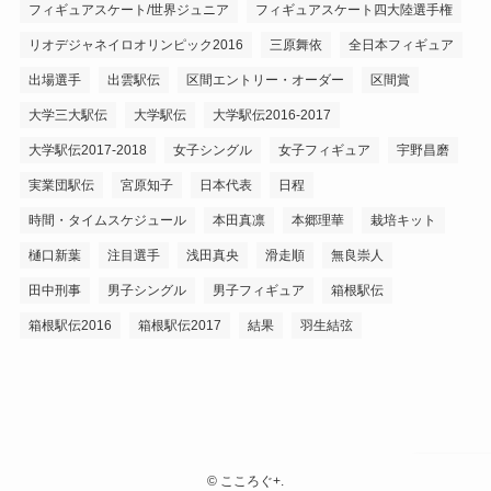
フィギュアスケート/世界ジュニア
フィギュアスケート四大陸選手権
リオデジャネイロオリンピック2016
三原舞依
全日本フィギュア
出場選手
出雲駅伝
区間エントリー・オーダー
区間賞
大学三大駅伝
大学駅伝
大学駅伝2016-2017
大学駅伝2017-2018
女子シングル
女子フィギュア
宇野昌磨
実業団駅伝
宮原知子
日本代表
日程
時間・タイムスケジュール
本田真凛
本郷理華
栽培キット
樋口新葉
注目選手
浅田真央
滑走順
無良崇人
田中刑事
男子シングル
男子フィギュア
箱根駅伝
箱根駅伝2016
箱根駅伝2017
結果
羽生結弦
©
こころぐ+.